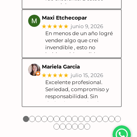
especialmente
Maxi Etchecopar
★★★★★
junio 9, 2026
En menos de un año logré
vender algo que crei
invendible , esto no
hubiese sido posible
Mariela Garcia
★★★★★
julio 15, 2026
Excelente profesional.
Seriedad, compromiso y
responsabilidad. Sin
dudas, lo recomiendo!
●
●
●
●
●
●
●
●
●
●
●
●
●
●
●
●
●
●
●
●
●
●