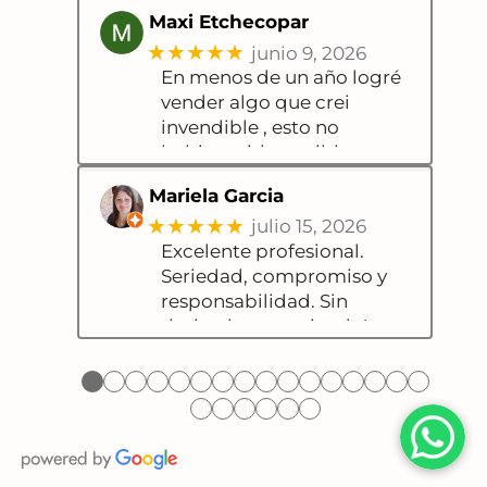
Maxi Etchecopar
★★★★★
junio 9, 2026
En menos de un año logré
vender algo que crei
invendible , esto no
hubiese sido posible
Mariela Garcia
★★★★★
julio 15, 2026
Excelente profesional.
Seriedad, compromiso y
responsabilidad. Sin
dudas, lo recomiendo!
●
●
●
●
●
●
●
●
●
●
●
●
●
●
●
●
●
●
●
●
●
●